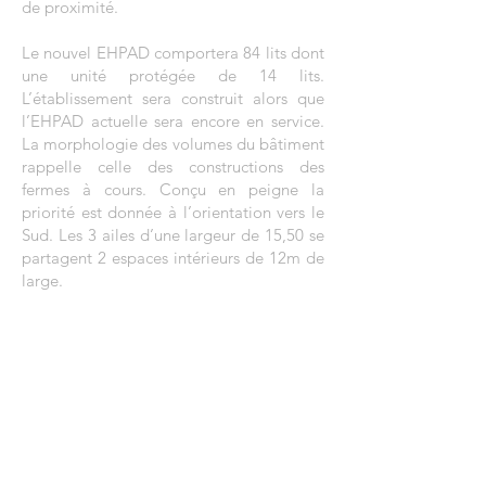
de proximité.
Le nouvel EHPAD comportera 84 lits dont
une unité protégée de 14 lits.
L’établissement sera construit alors que
l’EHPAD actuelle sera encore en service.
La morphologie des volumes du bâtiment
rappelle celle des constructions des
fermes à cours. Conçu en peigne la
priorité est donnée à l’orientation vers le
Sud. Les 3 ailes d’une largeur de 15,50 se
partagent 2 espaces intérieurs de 12m de
large.
Architecte
: AtelierJL + Xanadu
Programme
: 84 lits
Maîtrise d’ouvrage
: ACPPA et OPAC du
RHONE
Budget
: :
8 000 000
€ HT
Surfaces
: 4400m² sdp
Mission
: Complète
Planning
: Chantier en cours