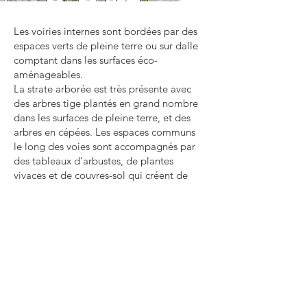
Les voiries internes sont bordées par des
espaces verts de pleine terre ou sur dalle
comptant dans les surfaces éco-
aménageables.
La strate arborée est très présente avec
des arbres tige plantés en grand nombre
dans les surfaces de pleine terre, et des
arbres en cépées. Les espaces communs
le long des voies sont accompagnés par
des tableaux d’arbustes, de plantes
vivaces et de couvres-sol qui créent de
véritables corridors écologiques formant
une trame
verte très présente sur le site.
L’ensemble de cette opération est
conforme à la nouvelle réglementation RE
2020.
Architecte
: AtelierJL + ADV
Programme
: 110 logements + Activités